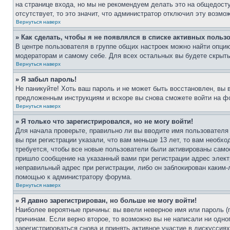
на странице входа, но мы не рекомендуем делать это на общедост
отсутствует, то это значит, что администратор отключил эту возмо
Вернуться наверх
» Как сделать, чтобы я не появлялся в списке активных польз
В центре пользователя в группе общих настроек можно найти опци
модераторам и самому себе. Для всех остальных вы будете скрыт
Вернуться наверх
» Я забыл пароль!
Не паникуйте! Хоть ваш пароль и не может быть восстановлен, вы 
предложенным инструкциям и вскоре вы снова сможете войти на ф
Вернуться наверх
» Я только что зарегистрировался, но не могу войти!
Для начала проверьте, правильно ли вы вводите имя пользователя
вы при регистрации указали, что вам меньше 13 лет, то вам необх
требуется, чтобы все новые пользователи были активированы самос
пришло сообщение на указанный вами при регистрации адрес элект
неправильный адрес при регистрации, либо он заблокирован каким-
помощью к администратору форума.
Вернуться наверх
» Я давно зарегистрирован, но больше не могу войти!
Наиболее вероятные причины: вы ввели неверное имя или пароль (
причинам. Если верно второе, то возможно вы не написали ни одн
зарегистрироваться снова и принять активное участие в дискуссиях