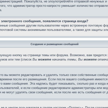
администрацией. Пожалуйста, не злоупотребляйте отправкой ненужных 
ого, что администратор просто-напросто уменьшит количество отправле
а.
 электронного сообщения, появляется страница входа?
ронные сообщения другим пользователям через встроенную почтовую фо
почтовой системы анонимными пользователями, а также для защиты эле
Создание и размещение сообщений
вующую кнопку на странице темы или форума. Возможно, вам придется 
умов или тем (список
Вы
можете
начинать темы, Вы
можете
отвеча
то вы можете редактировать и удалять только свои собственные сообще
 времени после его размещения. Если после вашего сообщения имеются 
 вами сообщения. Эта надпись будет показывать, сколько раз и когда 
ользователей, и если сообщение редактировали администраторы или моде
не могут удалять свои сообщения, если после них есть сообщения от д
ее в центре пользователя в группе настроек «Подпись». После создан