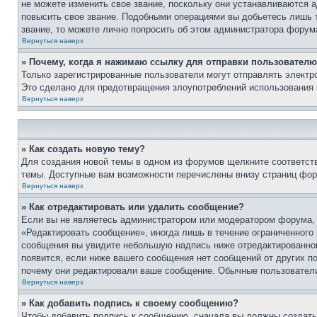
не можете изменить свое звание, поскольку они устанавливаются 
повысить свое звание. Подобными операциями вы добьетесь лишь т
звание, то можете лично попросить об этом администратора форум
Вернуться наверх
» Почему, когда я нажимаю ссылку для отправки пользователю
Только зарегистрированные пользователи могут отправлять элект
Это сделано для предотвращения злоупотреблений использования 
Вернуться наверх
» Как создать новую тему?
Для создания новой темы в одном из форумов щелкните соответст
темы. Доступные вам возможности перечислены внизу страниц фор
Вернуться наверх
» Как отредактировать или удалить сообщение?
Если вы не являетесь администратором или модератором форума, 
«Редактировать сообщение», иногда лишь в течение ограниченного
сообщения вы увидите небольшую надпись ниже отредактированного
появится, если ниже вашего сообщения нет сообщений от других п
почему они редактировали ваше сообщение. Обычные пользователи 
Вернуться наверх
» Как добавить подпись к своему сообщению?
Чтобы добавить подпись к сообщению, сначала вы должны создать 