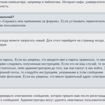
упном компьютере, например в библиотеке, Интернет-кафе, университете
жность.
ователей?
ю «Скрывать мое пребывание на форуме». Если установить переключате
ым пользователем.
всегда можете запросить новый. Для этого перейдите на страницу входа
орум.
 и пароль. Если вы уверены, что вводите имя и пароль правильно, то м
одимо следовать полученным инструкциям. Если это не ваш случай, то зн
тоятельно, либо администратором до того, как они смогут в них войти.
ронной почты, то следуйте инструкциям, указанными в этом сообщении.
либо фильтром. Если вы уверены, что ввели правильный адрес электронн
проверьте электронное сообщение, которое пришло вам после регистрац
ого сообщения. Администраторы могут удалять неактивных пользователе
.