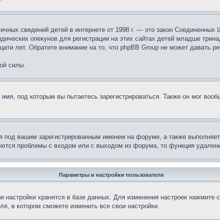
те личных сведений детей в интернете от 1998 г. — это закон Соединенн
дических опекунов для регистрации на этих сайтах детей младше тринад
ати лет. Обратите внимание на то, что phpBB Group не может давать р
ой силы.
 имя, под которым вы пытаетесь зарегистрироваться. Также он мог воо
я под вашим зарегистрированным именем на форуме, а также выполняет 
еются проблемы с входом или с выходом из форума, то функция удалени
Параметры и настройки пользователя
и настройки хранятся в базе данных. Для изменения настроек нажмите 
ля, в котором сможете изменить все свои настройки.