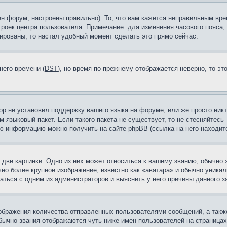
н форум, настроены правильно). То, что вам кажется неправильным вр
троек центра пользователя. Примечание: для изменения часового пояса,
ированы, то настал удобный момент сделать это прямо сейчас.
него времени (
DST
), но время по-прежнему отображается неверно, то эт
ор не установил поддержку вашего языка на форуме, или же просто ник
м языковый пакет. Если такого пакета не существует, то не стесняйтесь
ю информацию можно получить на сайте phpBB (ссылка на него находитс
две картинки. Одно из них может относиться к вашему званию, обычно э
но более крупное изображение, известно как «аватара» и обычно уника
аться с одним из администраторов и выяснить у него причины данного з
бражения количества отправленных пользователями сообщений, а такж
бычно звания отображаются чуть ниже имен пользователей на страницах