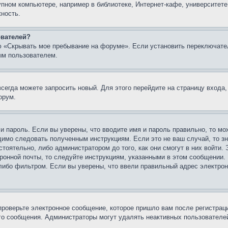
упном компьютере, например в библиотеке, Интернет-кафе, университете
жность.
ователей?
ю «Скрывать мое пребывание на форуме». Если установить переключате
ым пользователем.
всегда можете запросить новый. Для этого перейдите на страницу входа
орум.
 и пароль. Если вы уверены, что вводите имя и пароль правильно, то м
одимо следовать полученным инструкциям. Если это не ваш случай, то зн
тоятельно, либо администратором до того, как они смогут в них войти.
ронной почты, то следуйте инструкциям, указанными в этом сообщении.
либо фильтром. Если вы уверены, что ввели правильный адрес электронн
проверьте электронное сообщение, которое пришло вам после регистрац
ого сообщения. Администраторы могут удалять неактивных пользователе
.