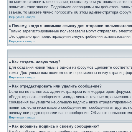
не можете изменить свое звание, поскольку они устанавливаются 
повысить свое звание. Подобными операциями вы добьетесь лишь т
звание, то можете лично попросить об этом администратора форум
Вернуться наверх
» Почему, когда я нажимаю ссылку для отправки пользователю
Только зарегистрированные пользователи могут отправлять элект
Это сделано для предотвращения злоупотреблений использования 
Вернуться наверх
» Как создать новую тему?
Для создания новой темы в одном из форумов щелкните соответст
темы. Доступные вам возможности перечислены внизу страниц фор
Вернуться наверх
» Как отредактировать или удалить сообщение?
Если вы не являетесь администратором или модератором форума, 
«Редактировать сообщение», иногда лишь в течение ограниченного
сообщения вы увидите небольшую надпись ниже отредактированного
появится, если ниже вашего сообщения нет сообщений от других п
почему они редактировали ваше сообщение. Обычные пользователи 
Вернуться наверх
» Как добавить подпись к своему сообщению?
Чтобы добавить подпись к сообщению, сначала вы должны создать 