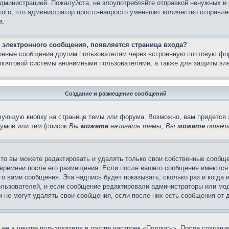
администрацией. Пожалуйста, не злоупотребляйте отправкой ненужных 
ого, что администратор просто-напросто уменьшит количество отправле
а.
 электронного сообщения, появляется страница входа?
ронные сообщения другим пользователям через встроенную почтовую фо
почтовой системы анонимными пользователями, а также для защиты эле
Создание и размещение сообщений
вующую кнопку на странице темы или форума. Возможно, вам придется 
умов или тем (список
Вы
можете
начинать темы, Вы
можете
отвеча
то вы можете редактировать и удалять только свои собственные сообще
 времени после его размещения. Если после вашего сообщения имеются 
 вами сообщения. Эта надпись будет показывать, сколько раз и когда 
ользователей, и если сообщение редактировали администраторы или моде
не могут удалять свои сообщения, если после них есть сообщения от д
ее в центре пользователя в группе настроек «Подпись». После создан