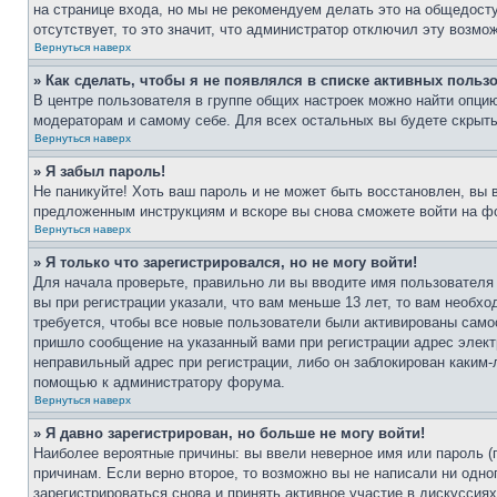
на странице входа, но мы не рекомендуем делать это на общедост
отсутствует, то это значит, что администратор отключил эту возмо
Вернуться наверх
» Как сделать, чтобы я не появлялся в списке активных польз
В центре пользователя в группе общих настроек можно найти опци
модераторам и самому себе. Для всех остальных вы будете скрыт
Вернуться наверх
» Я забыл пароль!
Не паникуйте! Хоть ваш пароль и не может быть восстановлен, вы 
предложенным инструкциям и вскоре вы снова сможете войти на ф
Вернуться наверх
» Я только что зарегистрировался, но не могу войти!
Для начала проверьте, правильно ли вы вводите имя пользователя
вы при регистрации указали, что вам меньше 13 лет, то вам необх
требуется, чтобы все новые пользователи были активированы самос
пришло сообщение на указанный вами при регистрации адрес элект
неправильный адрес при регистрации, либо он заблокирован каким-
помощью к администратору форума.
Вернуться наверх
» Я давно зарегистрирован, но больше не могу войти!
Наиболее вероятные причины: вы ввели неверное имя или пароль (
причинам. Если верно второе, то возможно вы не написали ни одн
зарегистрироваться снова и принять активное участие в дискуссиях