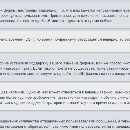
н форум, настроены правильно). То, что вам кажется неправильным вр
троек центра пользователя. Примечание: для изменения часового пояса,
ированы, то настал удобный момент сделать это прямо сейчас.
него времени (
DST
), но время по-прежнему отображается неверно, то эт
ор не установил поддержку вашего языка на форуме, или же просто ник
м языковый пакет. Если такого пакета не существует, то не стесняйтесь
ю информацию можно получить на сайте phpBB (ссылка на него находитс
две картинки. Одно из них может относиться к вашему званию, обычно э
но более крупное изображение, известно как «аватара» и обычно уника
аться с одним из администраторов и выяснить у него причины данного з
бражения количества отправленных пользователями сообщений, а такж
бычно звания отображаются чуть ниже имен пользователей на страницах