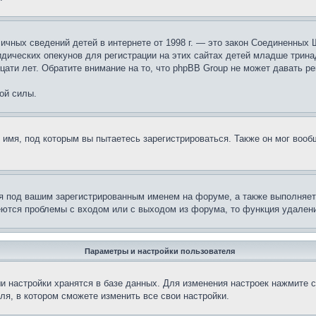
те личных сведений детей в интернете от 1998 г. — это закон Соединенн
дических опекунов для регистрации на этих сайтах детей младше тринад
ати лет. Обратите внимание на то, что phpBB Group не может давать р
ой силы.
 имя, под которым вы пытаетесь зарегистрироваться. Также он мог воо
я под вашим зарегистрированным именем на форуме, а также выполняет 
еются проблемы с входом или с выходом из форума, то функция удалени
Параметры и настройки пользователя
и настройки хранятся в базе данных. Для изменения настроек нажмите 
ля, в котором сможете изменить все свои настройки.