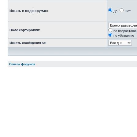
Искать в подфорумах:
Да
Нет
Поле сортировки:
по возрастани
по убыванию
Искать сообщения за:
Список форумов