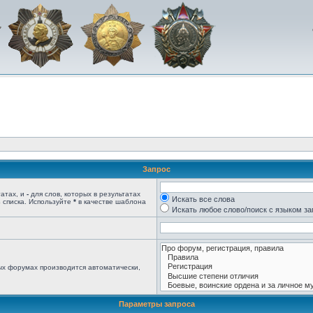
Запрос
татах, и
-
для слов, которых в результатах
Искать все слова
 списка. Используйте
*
в качестве шаблона
Искать любое слово/поиск с языком з
ых форумах производится автоматически,
Параметры запроса