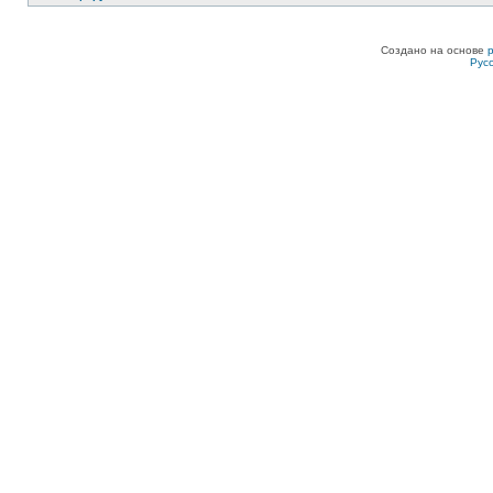
Создано на основе
Рус