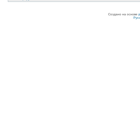
Создано на основе
Рус