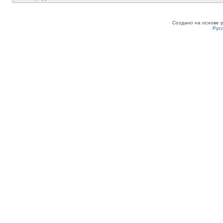
Создано на основе
Рус