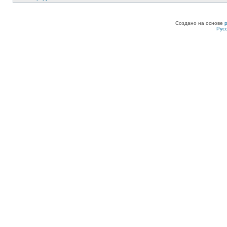
Создано на основе
Рус