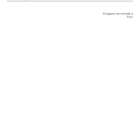
Создано на основе
Рус