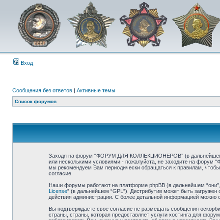
Вход
Сообщения без ответов
|
Активные темы
Список форумов
Заходя на форум “ФОРУМ ДЛЯ КОЛЛЕКЦИОНЕРОВ” (в дальнейшем «мы
или несколькими условиями - пожалуйста, не заходите на форум
мы рекомендуем Вам периодически обращаться к правилам, чтоб
согласие.
Наши форумы работают на платформе phpBB (в дальнейшем “они”, “
License
” (в дальнейшем “GPL”). Дистрибутив может быть загружен 
действия администрации. С более детальной информацией можно 
Вы подтверждаете своё согласие не размещать сообщения оскорбит
страны, страны, которая предоставляет услуги хостинга для ф