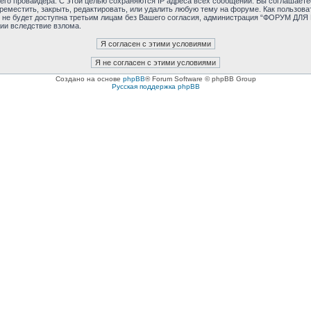
ашего провайдера. С этой целью сохраняются IP адреса всех сообщений. Вы соглаш
реместить, закрыть, редактировать, или удалить любую тему на форуме. Как пользова
ия не будет доступна третьим лицам без Вашего согласия, администрация “ФОРУМ ДЛ
ии вследствие взлома.
Создано на основе
phpBB
® Forum Software © phpBB Group
Русская поддержка phpBB