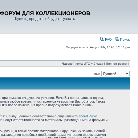
ФОРУМ ДЛЯ КОЛЛЕКЦИОНЕРОВ
Купить, продать, обсудить, узнать
FAQ
Поиск
Текущее время: Август 9th, 2026, 12:44 pm
Часовой пояс: UTC + 2 часа [ Летнее время ]
Язык:
 принимаете следующие условия. Если Вы не согласны с одним,
ла в любое время, и постараемся уведомить Вас об этом. Также,
ОВ» после изменения правил подразумевает Ваше с ними
ms”), выпущенной в соответствии с лицензией “
General Public
не несут ответственности за материалы, размещенные на форуме и
ной розни, а также прочих материалов, нарушаюших законы Вашей
ае размещения подобных сообщений, администрация форума может