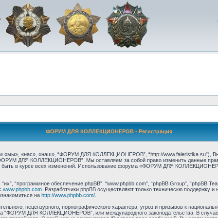
ФОРУМ ДЛЯ КОЛЛЕКЦИОНЕРОВ - Регистрация
», «нас», «наш», “ФОРУМ ДЛЯ КОЛЛЕКЦИОНЕРОВ”, “http://www.faleristika.su”), Вы
 “ФОРУМ ДЛЯ КОЛЛЕКЦИОНЕРОВ”. Мы оставляем за собой право изменить данные прави
ы быть в курсе всех изменений. Использование форума «ФОРУМ ДЛЯ КОЛЛЕКЦИОНЕР
их”, “программное обеспечение phpBB”, “www.phpbb.com”, “phpBB Group”, “phpBB Tea
с
www.phpbb.com
. Разработчики phpBB осуществляют только техническю поддержку и 
ознакомиться на
http://www.phpbb.com/
.
ельного, нецензурного, порнографического характера, угроз и призывов к националь
орума “ФОРУМ ДЛЯ КОЛЛЕКЦИОНЕРОВ”, или международного законодательства. В случ