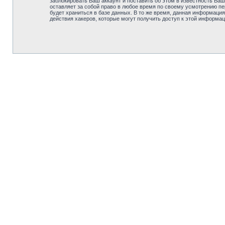
заблокировать Ваш аккаунт и поставить об этом в известность В
оставляет за собой право в любое время по своему усмотрению пе
будет храниться в базе данных. В то же время, данная информац
действия хакеров, которые могут получить доступ к этой информац