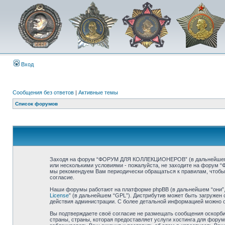
Вход
Сообщения без ответов
|
Активные темы
Список форумов
Заходя на форум “ФОРУМ ДЛЯ КОЛЛЕКЦИОНЕРОВ” (в дальнейшем «мы
или несколькими условиями - пожалуйста, не заходите на форум
мы рекомендуем Вам периодически обращаться к правилам, чтоб
согласие.
Наши форумы работают на платформе phpBB (в дальнейшем “они”, “
License
” (в дальнейшем “GPL”). Дистрибутив может быть загружен 
действия администрации. С более детальной информацией можно 
Вы подтверждаете своё согласие не размещать сообщения оскорбит
страны, страны, которая предоставляет услуги хостинга для ф