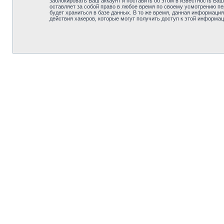
заблокировать Ваш аккаунт и поставить об этом в известность В
оставляет за собой право в любое время по своему усмотрению пе
будет храниться в базе данных. В то же время, данная информац
действия хакеров, которые могут получить доступ к этой информац