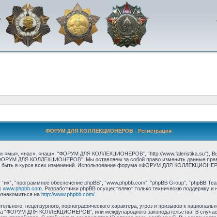
ФОРУМ ДЛЯ КОЛЛЕКЦИОНЕРОВ - Регистрация
», «нас», «наш», “ФОРУМ ДЛЯ КОЛЛЕКЦИОНЕРОВ”, “http://www.faleristika.su”), Вы
 “ФОРУМ ДЛЯ КОЛЛЕКЦИОНЕРОВ”. Мы оставляем за собой право изменить данные прави
ы быть в курсе всех изменений. Использование форума «ФОРУМ ДЛЯ КОЛЛЕКЦИОНЕР
их”, “программное обеспечение phpBB”, “www.phpbb.com”, “phpBB Group”, “phpBB Tea
с
www.phpbb.com
. Разработчики phpBB осуществляют только техническю поддержку и 
ознакомиться на
http://www.phpbb.com/
.
ельного, нецензурного, порнографического характера, угроз и призывов к националь
орума “ФОРУМ ДЛЯ КОЛЛЕКЦИОНЕРОВ”, или международного законодательства. В случ