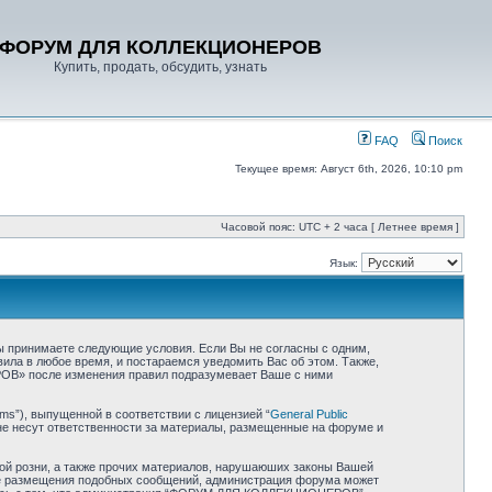
ФОРУМ ДЛЯ КОЛЛЕКЦИОНЕРОВ
Купить, продать, обсудить, узнать
FAQ
Поиск
Текущее время: Август 6th, 2026, 10:10 pm
Часовой пояс: UTC + 2 часа [ Летнее время ]
Язык:
 принимаете следующие условия. Если Вы не согласны с одним,
ла в любое время, и постараемся уведомить Вас об этом. Также,
ОВ» после изменения правил подразумевает Ваше с ними
ms”), выпущенной в соответствии с лицензией “
General Public
не несут ответственности за материалы, размещенные на форуме и
ной розни, а также прочих материалов, нарушаюших законы Вашей
ае размещения подобных сообщений, администрация форума может