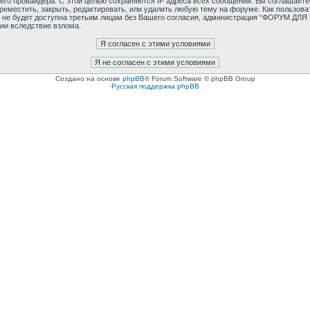
ашего провайдера. С этой целью сохраняются IP адреса всех сообщений. Вы соглаш
реместить, закрыть, редактировать, или удалить любую тему на форуме. Как пользова
ия не будет доступна третьим лицам без Вашего согласия, администрация “ФОРУМ ДЛ
ии вследствие взлома.
Создано на основе
phpBB
® Forum Software © phpBB Group
Русская поддержка phpBB