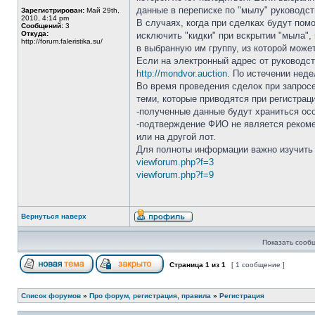
данные в переписке по "мылу" руководств
Зарегистрирован:
Май 29th,
2010, 4:14 pm
В случаях, когда при сделках будут пом
Сообщений:
3
Откуда:
исключить "кидки" при вскрытии "мыла"
http://forum.faleristika.su/
в выбранную им группу, из которой може
Если на электронный адрес от руководст
http://mondvor.auction
. По истечении нед
Во время проведения сделок при запросе
теми, которые приводятся при регистрац
-полученные данные будут храниться ос
-подтверждение ФИО не является рекомен
или на другой лот.
Для полноты информации важно изучить
viewforum.php?f=3
viewforum.php?f=9
Вернуться наверх
Показать сооб
Страница
1
из
1
[ 1 сообщение ]
Список форумов
»
Про форум, регистрация, правила
»
Регистрация