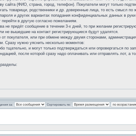
у сайта (ФИО, страна, город, телефон). Покупатели могут только подтв
огать товарищи, родственники и др. доверенные лица, то есть смысл по 
, пароля и других вариантах попадания конфиденциальных данных в рук
т перейти в другую согласно пожеланиям.
ва не придёт сообщение в течении 3-х дней, то при желании регистриру
ели не вышедшие на контакт регистрирующиеся будут удалятся.
 от покупателя, или при обмене между двумя сторонами, администрация
ии. Сразу нужно уяснить несколько моментов:
обо тщательно, и могут только подтверждаться или опровергаться по з
дацией, после которой сразу надо оплачивать или отправлять лот, а т
 разделы:
щения за:
Сортировать по: