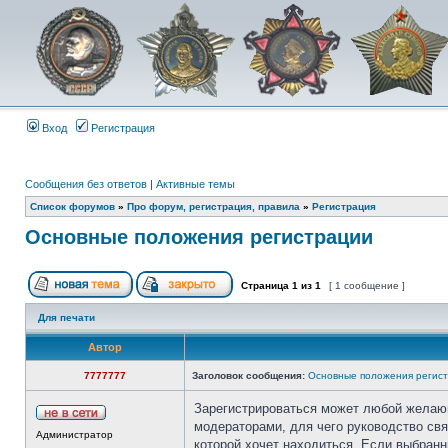
Вход
Регистрация
Сообщения без ответов
|
Активные темы
Список форумов
»
Про форум, регистрация, правила
»
Регистрация
Основные положения регистрации
Страница
1
из
1
[ 1 сообщение ]
Для печати
Автор
7777777
Заголовок сообщения:
Основные положения регис
Зарегистрироваться может любой желающ
модераторами, для чего руководство св
Администратор
которой хочет находиться. Если выбранн