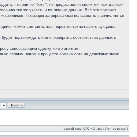
ердить, что они не "боты", не предоставляя своих личных данных.
желанию так же указать и их личные данные. Всё это поможет
и мошенников. Новозарегистрированный пользователь зачисляется
ющийся может сам связаться через контакты нашего аукциона
 будет подтверждать или опровергать соответствие данных с
апросу совершающим сделку контр-агентам;
олько первым шагом в процессе обмена лота на денежные знаки
Часовой пояс: UTC + 2 часа [ Летнее время ]